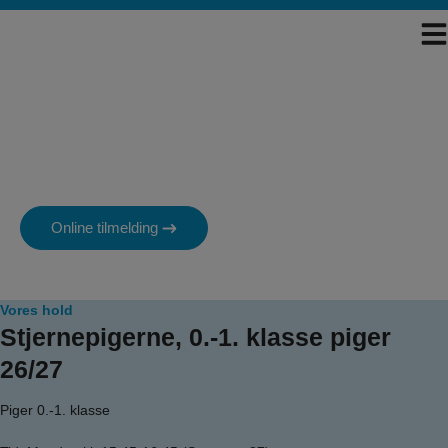
Hop
til
indholdet
Stjernepigerne, 0.-1. klasse
piger 26/27
Online tilmelding
Vores hold
Stjernepigerne, 0.-1. klasse piger
26/27
Piger 0.-1. klasse