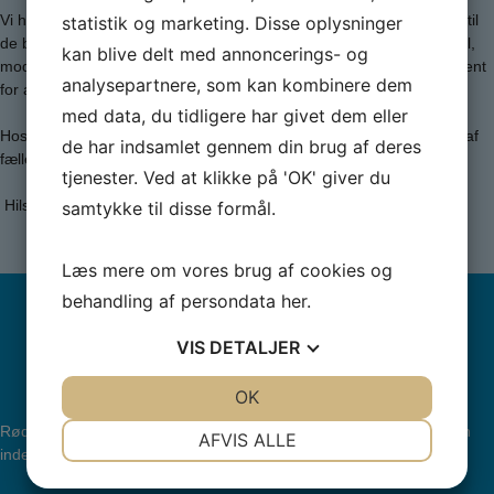
Vi har fokus på
springgymnastik
, hvor pigerne bliver introduceret til
statistik og marketing. Disse oplysninger
de basale teknikker og øvelser. Målet er, at de udvikler kropskontrol,
kan blive delt med annoncerings- og
mod og grundlæggende færdigheder, der danner et stærkt fundament
analysepartnere, som kan kombinere dem
for at blive en dygtig springgymnast i fremtiden.
med data, du tidligere har givet dem eller
Hos stjernepigerne handler det om at få rørt kroppen, være en del af
de har indsamlet gennem din brug af deres
fællesskabet og opleve glæden ved gymnastik – uanset niveau.
tjenester. Ved at klikke på 'OK' giver du
Hilsen instruktør-teamet
samtykke til disse formål.
Læs mere om vores brug af cookies og
behandling af persondata
her
.
VIS
DETALJER
JA
NEJ
OK
JA
NEJ
NØDVENDIGE
PRÆFERENCER
Rødding Gymnastikforening er stiftet den 11. september 1973, men
AFVIS ALLE
inden da har der været en god gymnastiktradition i Rødding.
JA
NEJ
JA
NEJ