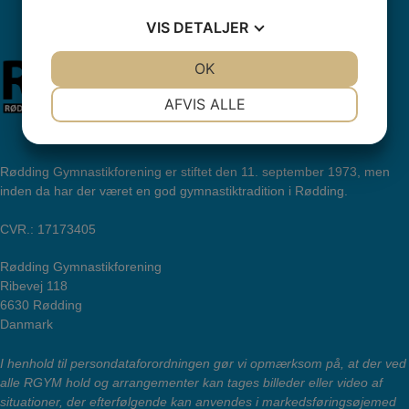
VIS
DETALJER
JA
NEJ
OK
JA
NEJ
NØDVENDIGE
PRÆFERENCER
AFVIS ALLE
JA
NEJ
JA
NEJ
MARKETING
STATISTIK
Rødding Gymnastikforening er stiftet den 11. september 1973, men
inden da har der været en god gymnastiktradition i Rødding.
CVR.: 17173405
Rødding Gymnastikforening
Ribevej 118
6630 Rødding
Danmark
I henhold til persondataforordningen gør vi opmærksom på, at der ved
alle RGYM hold og arrangementer kan tages billeder eller video af
situationer, der efterfølgende kan anvendes i markedsføringsøjemed