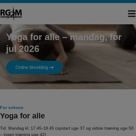
Hop
til
indholdet
Yoga for alle – mandag, før
jul 2026
Online tilmelding
For voksne
Yoga for alle
Tid: Mandag kl. 17.45-18.45 (opstart uge 37 og sidste træning uge 50
– ingen træning uge 42)