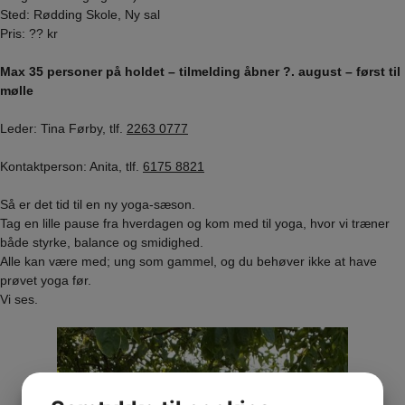
Sted: Rødding Skole, Ny sal
Pris: ?? kr
Max 35 personer på holdet – tilmelding åbner ?. august – først til
mølle
Leder: Tina Førby, tlf.
2263 0777
Kontaktperson: Anita, tlf.
6175 8821
Så er det tid til en ny yoga-sæson.
Tag en lille pause fra hverdagen og kom med til yoga, hvor vi træner
både styrke, balance og smidighed.
Alle kan være med; ung som gammel, og du behøver ikke at have
prøvet yoga før.
Vi ses.