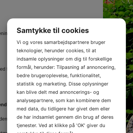
Samtykke til cookies
ræning uge 50 – ingen træning
Vi og vores samarbejdspartnere bruger
teknologier, herunder cookies, til at
indsamle oplysninger om dig til forskellige
formål, herunder: Tilpasning af annoncering,
 først til mølle!
bedre brugeroplevelse, funktionalitet,
statistik og marketing. Disse oplysninger
kan blive delt med annoncerings- og
analysepartnere, som kan kombinere dem
ænd.
med data, du tidligere har givet dem eller
de har indsamlet gennem din brug af deres
erne har, så fortvivl ikke –
tjenester. Ved at klikke på 'OK' giver du