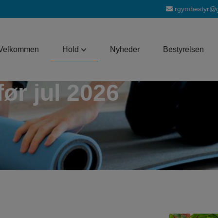
rgymbestyr@g
Velkommen
Hold
Nyheder
Bestyrelsen
ør jul 2026