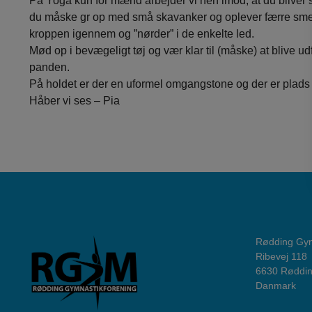
På Yoga kun for mænd arbejder vi hen imod, at du bliver 
du måske gr op med små skavanker og oplever færre smert
kroppen igennem og ”nørder” i de enkelte led.
Mød op i bevægeligt tøj og vær klar til (måske) at blive udf
panden.
På holdet er der en uformel omgangstone og der er plads ti
Håber vi ses – Pia
Rødding Gym
Ribevej 118
6630 Røddi
Danmark