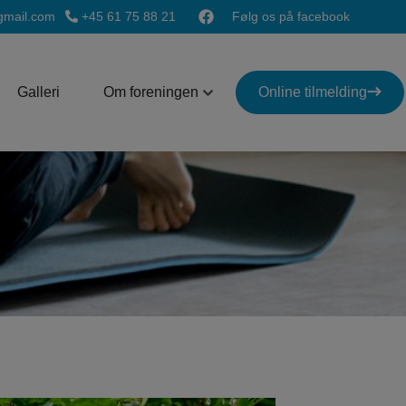
mail.com
+45 61 75 88 21
Følg os på facebook
Galleri
Om foreningen
Online tilmelding