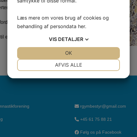
samtykke til disse formål.
stærkere og mere mobil, at
er. Vi arbejder hele
Læs mere om vores brug af cookies og
ordret og få lidt sved på
behandling af persondata
her
.
l et godt grin.
VIS
DETALJER
JA
NEJ
OK
JA
NEJ
NØDVENDIGE
PRÆFERENCER
AFVIS ALLE
JA
NEJ
JA
NEJ
MARKETING
STATISTIK
nastikforening
rgymbestyr@gmail.com
ng
+45 61 75 88 21
Følg os på Facebook