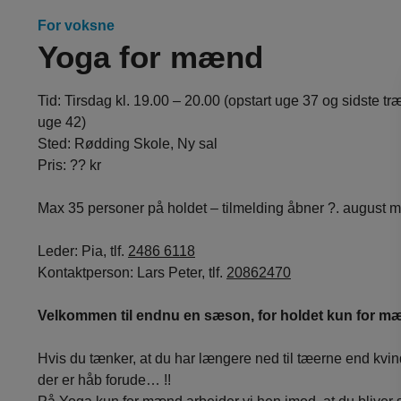
For voksne
Yoga for mænd
Tid: Tirsdag kl. 19.00 – 20.00 (opstart uge 37 og sidste t
uge 42)
Sted: Rødding Skole, Ny sal
Pris: ?? kr
Max 35 personer på holdet – tilmelding åbner ?. august med
Leder: Pia, tlf.
2486 6118
Kontaktperson: Lars Peter, tlf.
20862470
Velkommen til endnu en sæson, for holdet kun for m
Hvis du tænker, at du har længere ned til tæerne end kvind
der er håb forude… !!