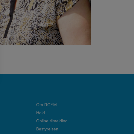
Om RGYM
Hold
Online tilmelding
Bestyrelsen